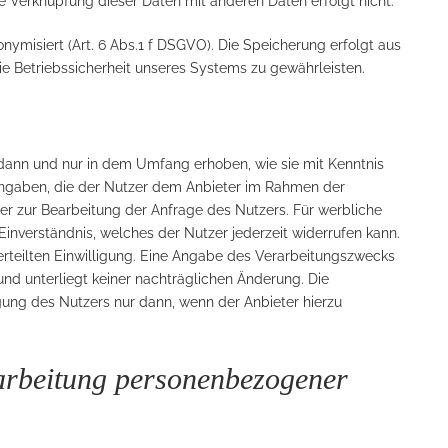
ne Verknüpfung dieser Daten mit anderen Daten erfolgt nicht.
ymisiert (Art. 6 Abs.1 f DSGVO). Die Speicherung erfolgt aus
ie Betriebssicherheit unseres Systems zu gewährleisten.
ann und nur in dem Umfang erhoben, wie sie mit Kenntnis
Angaben, die der Nutzer dem Anbieter im Rahmen der
r zur Bearbeitung der Anfrage des Nutzers. Für werbliche
nverständnis, welches der Nutzer jederzeit widerrufen kann.
r erteilten Einwilligung. Eine Angabe des Verarbeitungszwecks
nd unterliegt keiner nachträglichen Änderung. Die
igung des Nutzers nur dann, wenn der Anbieter hierzu
rarbeitung personenbezogener