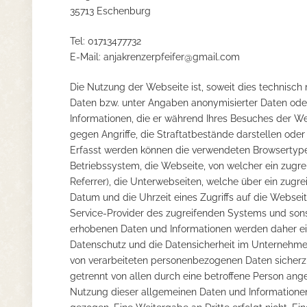
35713 Eschenburg
Tel: 01713477732
E-Mail:
anjakrenzerpfeifer@gmail.com
Die Nutzung der Webseite ist, soweit dies technis
Daten bzw. unter Angaben anonymisierter Daten ode
Informationen, die er während Ihres Besuches der Web
gegen Angriffe, die Straftatbestände darstellen ode
Erfasst werden können die verwendeten Browsertyp
Betriebssystem, die Webseite, von welcher ein zugr
Referrer), die Unterwebseiten, welche über ein zug
Datum und die Uhrzeit eines Zugriffs auf die Webseite
Service-Provider des zugreifenden Systems und son
erhobenen Daten und Informationen werden daher eine
Datenschutz und die Datensicherheit im Unternehmen 
von verarbeiteten personenbezogenen Daten sicherz
getrennt von allen durch eine betroffene Person a
Nutzung dieser allgemeinen Daten und Informationen